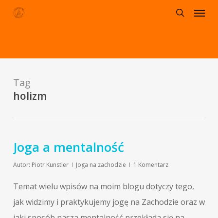
Menu
Skip
to
search
main
content
Tag
holizm
Joga a mentalność
Autor:
Piotr Kunstler
Joga na zachodzie
1 Komentarz
Temat wielu wpisów na moim blogu dotyczy tego,
jak widzimy i praktykujemy jogę na Zachodzie oraz w
jaki sposób nasza mentalność przekłada się na