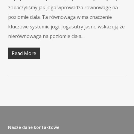
zobaczyliśmy jak joga wprowadza równowagę na
poziomie ciała. Ta równowaga w ma znaczenie
kluczowe systemie jogi. Jogasutry jasno wskazują że
nierównowaga na poziomie ciała…
Read More
Nasze dane kontaktowe