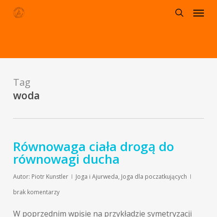
Menu
Skip
to
search
main
content
Tag
woda
Równowaga ciała drogą do
równowagi ducha
Autor:
Piotr Kunstler
Joga i Ajurweda
,
Joga dla poczatkujących
brak komentarzy
W poprzednim wpisie na przykładzie symetryzacji