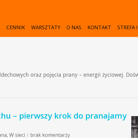
K
CENNIK
WARSZTATY
O NAS
KONTAKT
STREFA 
dechowych oraz pojęcia prany – energii życiowej. Dośw
u – pierwszy krok do pranajamy
ana
,
W sieci
brak komentarzy