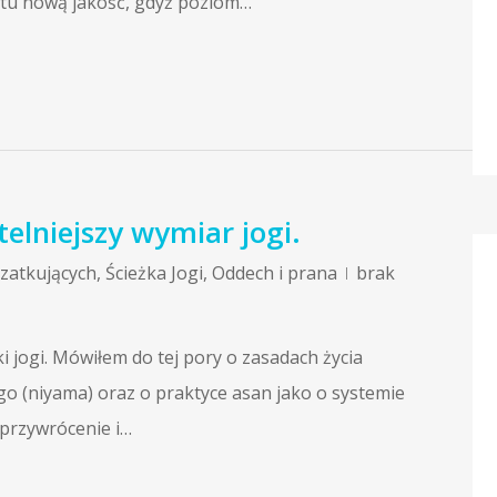
tu nową jakość, gdyż poziom…
telniejszy wymiar jogi.
czatkujących
,
Ścieżka Jogi
,
Oddech i prana
brak
 jogi. Mówiłem do tej pory o zasadach życia
go (niyama) oraz o praktyce asan jako o systemie
 przywrócenie i…