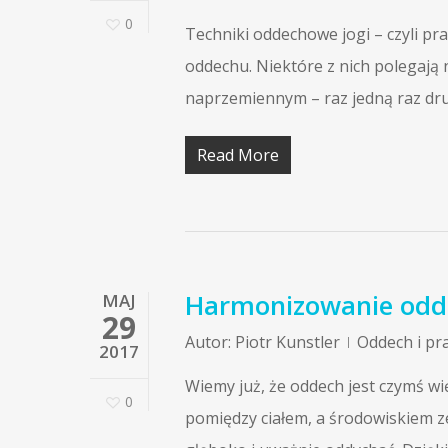
0
Techniki oddechowe jogi – czyli p
oddechu. Niektóre z nich polegają
naprzemiennym – raz jedną raz d
Read More
Harmonizowanie odd
MAJ
29
Autor:
Piotr Kunstler
Oddech i pr
2017
Wiemy już, że oddech jest czymś wi
0
pomiędzy ciałem, a środowiskiem 