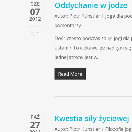
Oddychanie w jodze
CZE
07
Autor:
Piotr Kunstler
Joga dla po
2012
komentarzy
1
Dość często podczas zajęć jogi dla
ustami? To ciekawe, że nad tym si
jednej strony jest w…
Read More
Kwestia siły życiowej
PAŹ
27
Autor:
Piotr Kunstler
Filozofia jog
2011