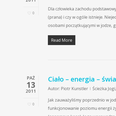
Dla człowieka zachodu podstawowym
0
(prana) i czy w ogóle istnieje. Nie
osobami początkującymi w jodze, 
Read More
Ciało – energia – św
PAŹ
13
Autor:
Piotr Kunstler
Ścieżka Jogi
2011
Jak zauważyliśmy poprzednio w jod
0
funkcjonowanie poziomu energii ży