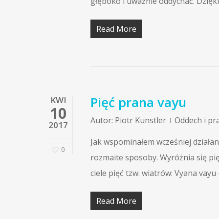
głęboko i uważnie oddychać. Dzięk
Read More
Pięć prana vayu
KWI
10
Autor:
Piotr Kunstler
Oddech i pr
2017
Jak wspominałem wcześniej działan
0
rozmaite sposoby. Wyróżnia się pię
ciele pięć tzw. wiatrów: Vyana vay
Read More