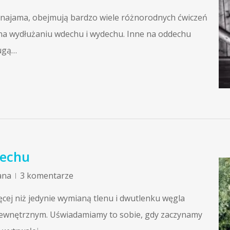
ranajama, obejmują bardzo wiele różnorodnych ćwiczeń
 na wydłużaniu wdechu i wydechu. Inne na oddechu
rugą…
echu
ana
3 komentarze
ęcej niż jedynie wymianą tlenu i dwutlenku węgla
zewnętrznym. Uświadamiamy to sobie, gdy zaczynamy