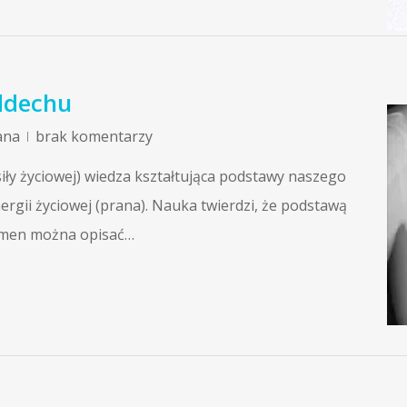
ddechu
ana
brak komentarzy
siły życiowej) wiedza kształtująca podstawy naszego
ergii życiowej (prana). Nauka twierdzi, że podstawą
nomen można opisać…