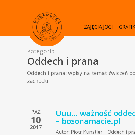
Skip
to
main
ZAJĘCIA JOGI
GRAFI
content
Kategoria
Oddech i prana
Oddech i prana: wpisy na temat ćwiczeń od
zachodu.
Uuu… ważność oddech
PAŹ
10
– bosonamacie.pl
2017
Autor:
Piotr Kunstler
Oddech i pr