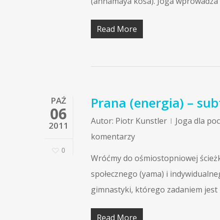
(annamaya kosa). Joga wprowadza 
Read More
Prana (energia) – sub
PAŹ
06
Autor:
Piotr Kunstler
Joga dla po
2011
komentarzy
0
Wróćmy do ośmiostopniowej ścieżki
społecznego (yama) i indywidualne
gimnastyki, którego zadaniem jest
Read More