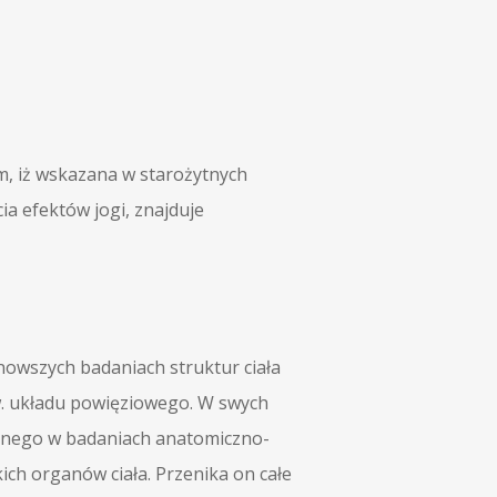
m, iż wskazana w starożytnych
a efektów jogi, znajduje
nowszych badaniach struktur ciała
w. układu powięziowego. W swych
janego w badaniach anatomiczno-
ich organów ciała. Przenika on całe