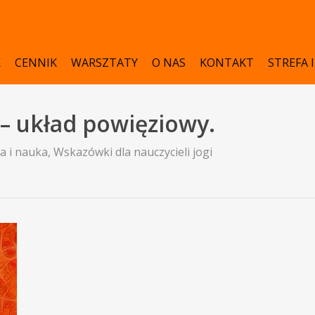
K
CENNIK
WARSZTATY
O NAS
KONTAKT
STREFA 
 – układ powięziowy.
a i nauka
,
Wskazówki dla nauczycieli jogi