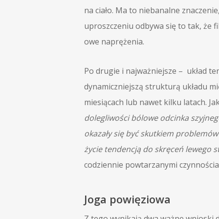
na ciało. Ma to niebanalne znaczenie
uproszczeniu odbywa się to tak, że 
owe naprężenia.
Po drugie i najważniejsze – układ te
dynamiczniejszą strukturą układu mi
miesiącach lub nawet kilku latach. J
dolegliwości bólowe odcinka szyjneg
okazały się być skutkiem problemów
życie tendencją do skręceń lewego 
codziennie powtarzanymi czynnościam
Joga powięziowa
Z tego wynikają dwa ważne wnioski dl