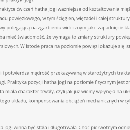
aktyce ćwiczeń hatha jogi ważniejsze od kształtowania mięśni
ładu powięziowego, w tym ścięgien, więzadeł i całej struktury 
y polegającą na zgarbieniu widocznym jako zapadnięcie kla
ba mieć świadomość, że wymaga to zmiany struktury powięzi
rsiowych. W istocie praca na poziomie powięzi okazuje się is
i i potwierdza mądrość przekazywaną w starożytnych trakta
gi. Praktyka pozycji hatha jogi na poziomie fizycznym jest
a miała charakter trwały, czyli jak już wiemy wpłynęła na u
ci tego układu, kompensowania obciążeń mechanicznych w cy
a jogi winna być stała i długotrwała. Choć pierwotnym odnie