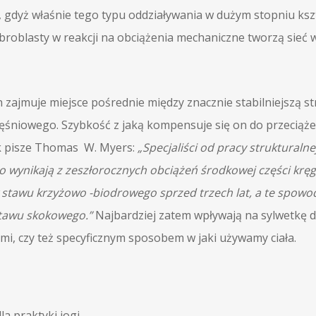
, gdyż właśnie tego typu oddziaływania w dużym stopniu ksz
fibroblasty w reakcji na obciążenia mechaniczne tworzą si
n zajmuje miejsce pośrednie między znacznie stabilniejszą st
ęśniowego. Szybkość z jaką kompensuje się on do przeciąże
ak pisze Thomas W. Myers:
„Specjaliści od pracy strukturalne
o wynikają z zeszłorocznych obciążeń środkowej części kręgo
 stawu krzyżowo -biodrowego sprzed trzech lat, a te spowo
stawu skokowego.”
Najbardziej zatem wpływają na sylwetkę d
i, czy też specyficznym sposobem w jaki używamy ciała.
a praktyki jogi.