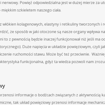
i nerwowy. Powięź odpowiedzialna jest w dużej mierze za utrz
 miękkim szkieletem naszego ciała.
 z włókien kolagenowych, elastyny i retikuliny tworzonych 
erdzić, że sposób w jaki otoczone są nasze organy wpływa na t
ni to z pewnością będzie inaczej funkcjonował niż jeśli ma o
torycznego). Duże napięcia w układzie powięziowym, czyli jak
zenie ruchomości stawu. Może być też przeciwnie. Ważniej
akterystyka funkcjonalna, gdyż ta wiedza pozwoli nam zrozu
wy
przenosi informacje o bodźcach związanych z aktywnością k
miczne, tak układ powięziowy przenosi informacje mechanic