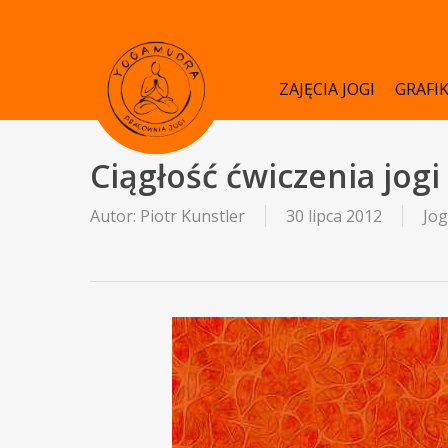
Skip
to
main
ZAJĘCIA JOGI
GRAFI
content
Ciągłość ćwiczenia jogi
Autor:
Piotr Kunstler
30 lipca 2012
Jog