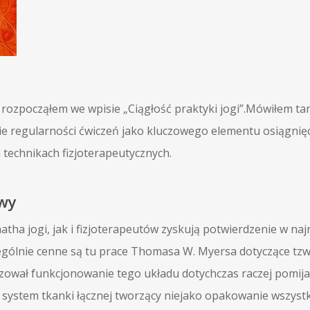
rozpocząłem we wpisie „Ciągłość praktyki jogi”.Mówiłem ta
ie regularności ćwiczeń jako kluczowego elementu osiągnięci
 technikach fizjoterapeutycznych.
owy
ha jogi, jak i fizjoterapeutów zyskują potwierdzenie w naj
zególnie cenne są tu prace Thomasa W. Myersa dotyczące tz
yzował funkcjonowanie tego układu dotychczas raczej pomi
 system tkanki łącznej tworzący niejako opakowanie wszystk