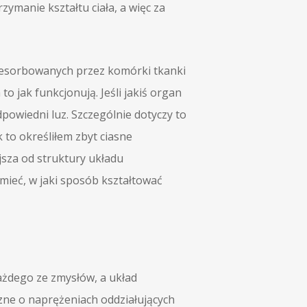
ymanie kształtu ciała, a więc za
i resorbowanych przez komórki tkanki
o jak funkcjonują. Jeśli jakiś organ
dpowiedni luz. Szczególnie dotyczy to
 to określiłem zbyt ciasne
sza od struktury układu
mieć, w jaki sposób kształtować
ażdego ze zmysłów, a układ
zne o naprężeniach oddziałujących