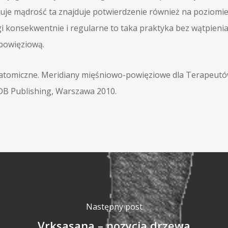
je mądrość ta znajduje potwierdzenie również na poziomie p
 konsekwentnie i regularne to taka praktyka bez wątpieni
 powięziową.
tomiczne. Meridiany mięśniowo-powięziowe dla Terapeutów
 DB Publishing, Warszawa 2010.
Następny post
Vrksasana – pozycja drzewa