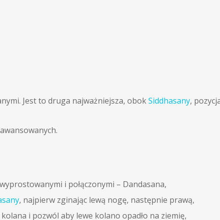
nymi. Jest to druga najważniejsza, obok
Siddhasany
, pozycj
zaawansowanych.
i wyprostowanymi i połączonymi – Dandasana,
asany
, najpierw zginając lewą nogę, następnie prawą,
olana i pozwól aby lewe kolano opadło na ziemię,