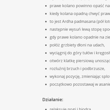
prawe kolano powinno opaść na 
kiedy kolana opadną chwyć prawą
to jest Ardha padmasana (pół lot
następnie wysuń lewą stopę spo
gdy prawe kolano opadnie na zie
połóż grzbiety dłoni na udach,
wyciągnij do góry tułów i kręgos
otwórz klatkę piersiową unosząc
rozluźnij brzuch i podbrzusze,
wykonaj pozycję, zmieniając splo
początkowo pozostawaj w asanie 
Działanie:
relaksuje nogi i biodra,