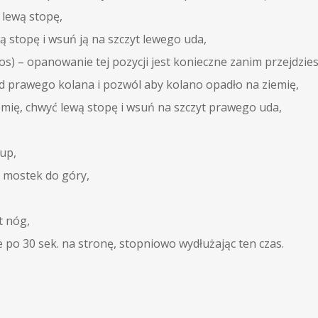
lewą stopę,
 stopę i wsuń ją na szczyt lewego uda,
os) – opanowanie tej pozycji jest konieczne zanim przejdzie
d prawego kolana i pozwól aby kolano opadło na ziemię,
mię, chwyć lewą stopę i wsuń na szczyt prawego uda,
łup,
 mostek do góry,
t nóg,
po 30 sek. na stronę, stopniowo wydłużając ten czas.