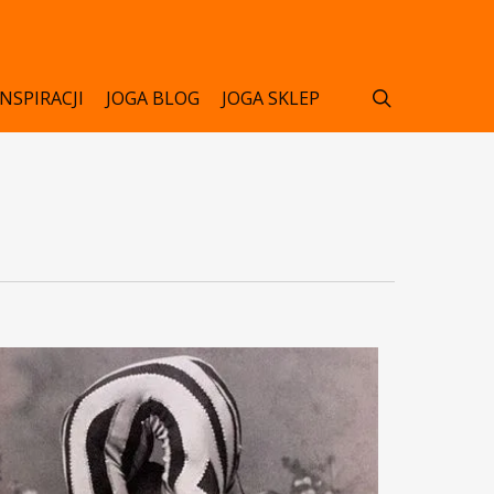
search
INSPIRACJI
JOGA BLOG
JOGA SKLEP