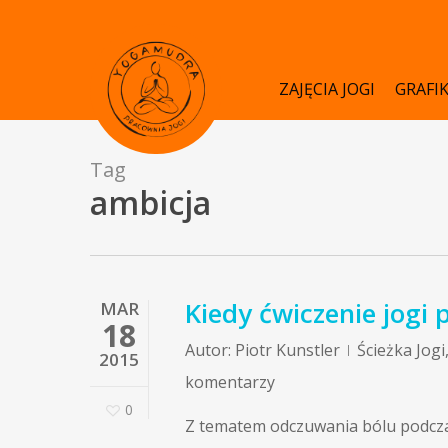
Skip
to
main
ZAJĘCIA JOGI
GRAFI
content
Tag
ambicja
Kiedy ćwiczenie jogi 
MAR
18
Autor:
Piotr Kunstler
Ścieżka Jogi
2015
komentarzy
0
Z tematem odczuwania bólu podczas 