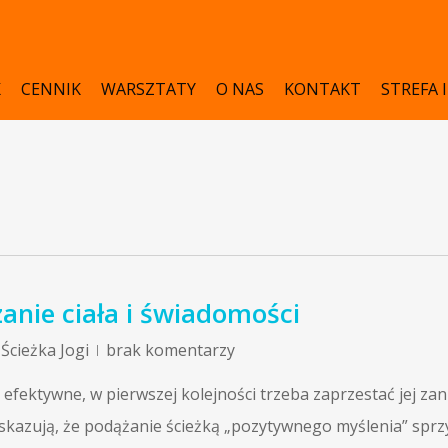
K
CENNIK
WARSZTATY
O NAS
KONTAKT
STREFA 
anie ciała i świadomości
,
Ścieżka Jogi
brak komentarzy
efektywne, w pierwszej kolejności trzeba zaprzestać jej zan
wskazują, że podążanie ścieżką „pozytywnego myślenia” sprz