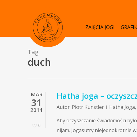
Skip
to
main
ZAJĘCIA JOGI
GRAFI
content
Tag
duch
Hatha joga – oczyszcz
MAR
31
Autor:
Piotr Kunstler
Hatha Joga
2014
Aby oczyszczanie świadomości było 
0
nijam. Jogasutry niejednokrotnie 