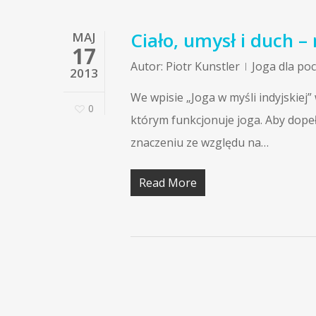
Ciało, umysł i duch 
MAJ
17
Autor:
Piotr Kunstler
Joga dla po
2013
We wpisie „Joga w myśli indyjskiej” 
0
którym funkcjonuje joga. Aby dopełni
znaczeniu ze względu na…
Read More