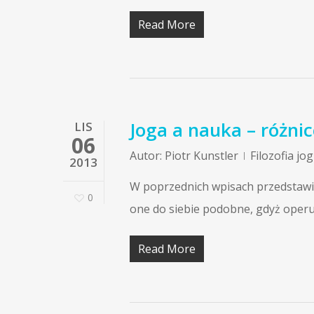
Read More
Joga a nauka – różni
LIS
06
Autor:
Piotr Kunstler
Filozofia jog
2013
W poprzednich wpisach przedstawił
0
one do siebie podobne, gdyż operu
Read More