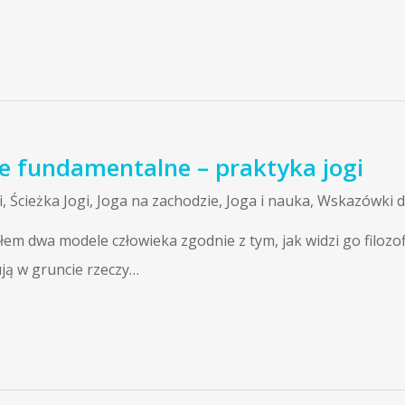
ce fundamentalne – praktyka jogi
i
,
Ścieżka Jogi
,
Joga na zachodzie
,
Joga i nauka
,
Wskazówki dl
em dwa modele człowieka zgodnie z tym, jak widzi go filozo
ją w gruncie rzeczy…