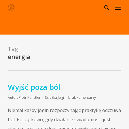
Menu
Skip
to
search
main
content
Tag
energia
Wyjść poza ból
Autor:
Piotr Kunstler
Ścieżka Jogi
brak komentarzy
Niemal każdy jogin rozpoczynając praktykę odczuwa
ból. Początkowo, gdy działanie świadomości jest
silnie naznaczone dualizmem przywiązania i awersji