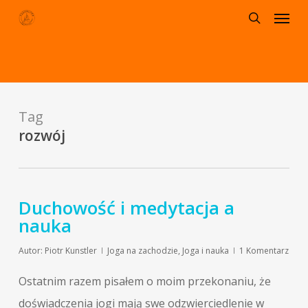
Menu
Skip
to
search
main
content
Tag
rozwój
Duchowość i medytacja a
nauka
Autor:
Piotr Kunstler
Joga na zachodzie
,
Joga i nauka
1 Komentarz
Ostatnim razem pisałem o moim przekonaniu, że
doświadczenia jogi mają swe odzwierciedlenie w