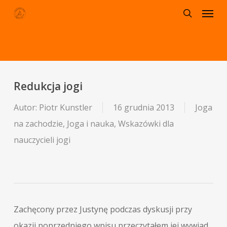
Menu
Skip
to
search
main
content
Redukcja jogi
Autor:
Piotr Kunstler
16 grudnia 2013
Joga
na zachodzie
,
Joga i nauka
,
Wskazówki dla
nauczycieli jogi
Zachęcony przez Justynę podczas dyskusji przy
okazji poprzedniego wpisu przeczytałem jej wywiad