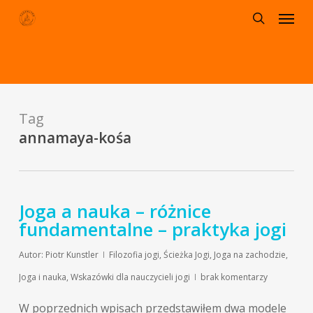
Menu
Skip
to
search
main
content
Tag
annamaya-kośa
Joga a nauka – różnice
fundamentalne – praktyka jogi
Autor:
Piotr Kunstler
Filozofia jogi
,
Ścieżka Jogi
,
Joga na zachodzie
,
Joga i nauka
,
Wskazówki dla nauczycieli jogi
brak komentarzy
W poprzednich wpisach przedstawiłem dwa modele