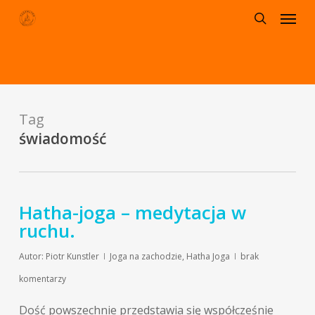
Menu
Skip
to
search
main
content
Tag
świadomość
Hatha-joga – medytacja w
ruchu.
Autor:
Piotr Kunstler
Joga na zachodzie
,
Hatha Joga
brak
komentarzy
Dość powszechnie przedstawia się współcześnie