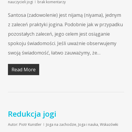
nauczycieli jogi
brak komentarzy
Santosa (zadowolenie) jest nijamą (niyama), jednym
z zaleceń praktyki jogina. Podobnie jak w przypadku
pozostałych zaleceń, jego celem jest osiąganie
spokoju świadomości. Jeśli uważnie obserwujemy
swoją świadomość, łatwo zauważymy, że…
Read More
Redukcja jogi
Autor:
Piotr Kunstler
Joga na zachodzie
,
Joga i nauka
,
Wskazówki