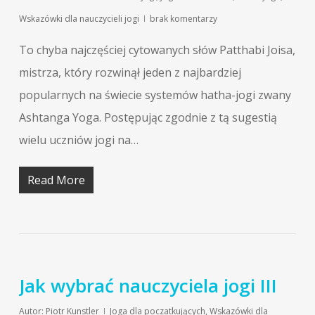
Wskazówki dla nauczycieli jogi
brak komentarzy
To chyba najczęściej cytowanych słów Patthabi Joisa,
mistrza, który rozwinął jeden z najbardziej
popularnych na świecie systemów hatha-jogi zwany
Ashtanga Yoga. Postępując zgodnie z tą sugestią
wielu uczniów jogi na…
Read More
Jak wybrać nauczyciela jogi III
Autor:
Piotr Kunstler
Joga dla poczatkujących
,
Wskazówki dla