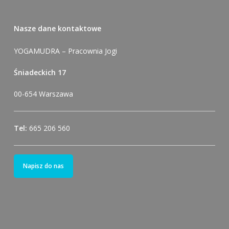
Nasze dane kontaktowe
YOGAMUDRA – Pracownia Jogi
Śniadeckich 17
00-654 Warszawa
Tel:
665 206 560
Napisz do nas