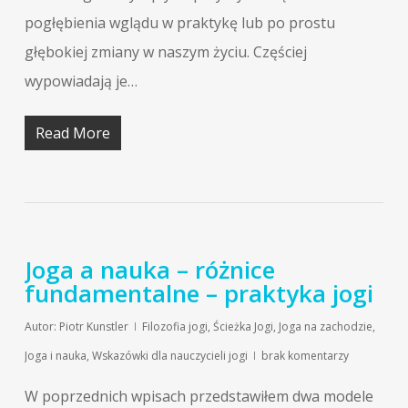
pogłębienia wglądu w praktykę lub po prostu
głębokiej zmiany w naszym życiu. Częściej
wypowiadają je…
Read More
Joga a nauka – różnice
fundamentalne – praktyka jogi
Autor:
Piotr Kunstler
Filozofia jogi
,
Ścieżka Jogi
,
Joga na zachodzie
,
Joga i nauka
,
Wskazówki dla nauczycieli jogi
brak komentarzy
W poprzednich wpisach przedstawiłem dwa modele