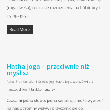
(raga dweśa), rodzą się rozróżnienia na ból dobry i
zły np.: gdy…
Read More
Hatha joga – przeciwnie niż
myślisz
Autor:
Piotr Kunstler
Ścieżka Jogi
,
Hatha Joga
,
Wskazówki dla
nauczycieli jogi
brak komentarzy
Czasami jedno słowo, jedna sentencja może wywrzeć
na nas ogromny wpływ i przyczynić się do