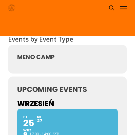
Menu
Skip
to
search
main
content
Events by Event Type
MENO CAMP
UPCOMING EVENTS
WRZESIEŃ
PT
ND
25
27
WRZ
17:00 - 14:00
(27)