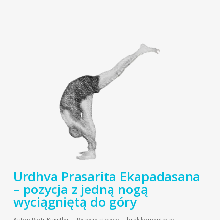
Urdhva Prasarita Ekapadasana
– pozycja z jedną nogą
wyciągniętą do góry
Autor:
Piotr Kunstler
Pozycje stojące
brak komentarzy