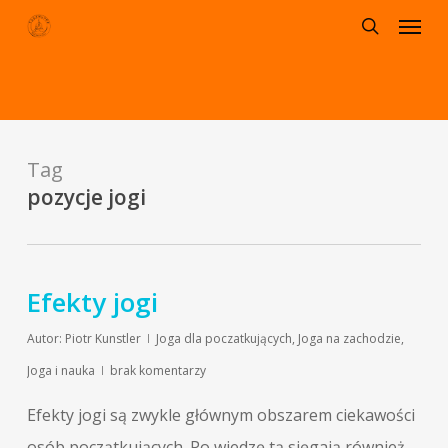
Menu
Skip
to
search
main
content
Tag
pozycje jogi
Efekty jogi
Autor:
Piotr Kunstler
Joga dla poczatkujących
,
Joga na zachodzie
,
Joga i nauka
brak komentarzy
Efekty jogi są zwykle głównym obszarem ciekawości
osób początkujących. Po wiedzę tą sięgają również