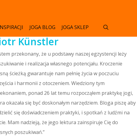
search
INSPIRACJI
JOGA BLOG
JOGA SKLEP
iotr Künstler
stem przekonany, że u podstawy naszej egzystencji leży
zukiwanie i realizacja własnego potencjału. Kroczenie
sną ścieżką gwarantuje nam pełnię życia w poczuciu
zęścia i harmonii z otoczeniem. Wiedziony tym
ekonaniem, ponad 26 lat temu rozpocząłem praktykę jogi,
ra okazała się być doskonałym narzędziem. Bloga piszę aby
zielić się doświadczeniem praktyki, i spotkań z ludźmi na
ie. Mam nadzieją, że jego lektura zainspiruje Cię do
snych poszukiwań.”