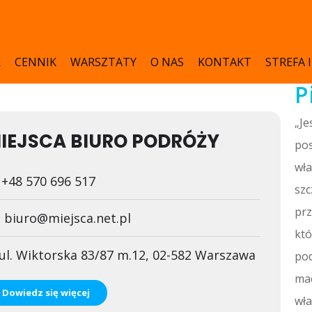
K
CENNIK
WARSZTATY
O NAS
KONTAKT
STREFA 
P
„Je
IEJSCA BIURO PODRÓŻY
pos
wła
+48 570 696 517
szc
prz
biuro@miejsca.net.pl
któ
ul. Wiktorska 83/87 m.12, 02-582 Warszawa
pod
mac
Dowiedz się więcej
wła