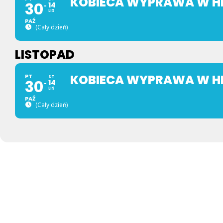
KOBIECA WYPRAWA W HI
30
14
LIS
PAŹ
(Cały dzień)
LISTOPAD
KOBIECA WYPRAWA W HI
PT
ST
30
14
LIS
PAŹ
(Cały dzień)