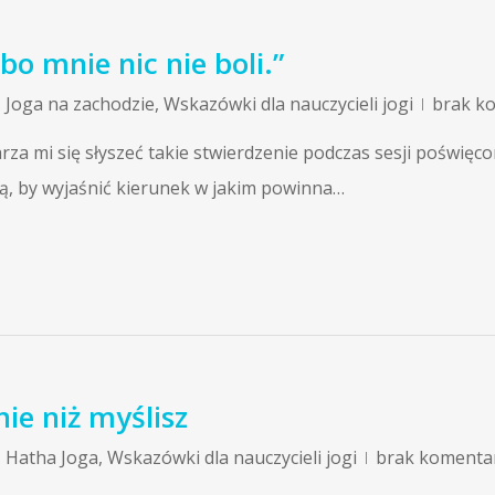
bo mnie nic nie boli.”
,
Joga na zachodzie
,
Wskazówki dla nauczycieli jogi
brak k
za mi się słyszeć takie stwierdzenie podczas sesji poświęcon
ją, by wyjaśnić kierunek w jakim powinna…
ie niż myślisz
,
Hatha Joga
,
Wskazówki dla nauczycieli jogi
brak komenta