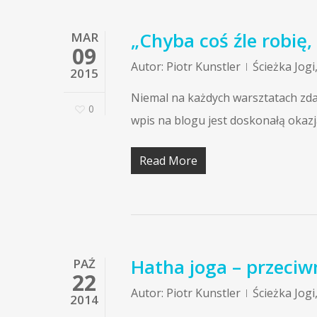
„Chyba coś źle robię, 
MAR
09
Autor:
Piotr Kunstler
Ścieżka Jogi
2015
Niemal na każdych warsztatach zdar
0
wpis na blogu jest doskonałą okaz
Read More
Hatha joga – przeciwn
PAŹ
22
Autor:
Piotr Kunstler
Ścieżka Jogi
2014