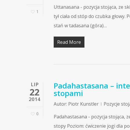
Uttanasana - pozycja stojąca, ze s
1
tył ciała od stóp do czubka głowy. 
stań w tadasana (góra)…
Read More
Padahastasana – int
LIP
22
stopami
2014
Autor:
Piotr Kunstler
Pozycje stoj
0
Padahastasana - pozycja stojąca, 
stopy Poziom: ćwiczenie jogi dla p