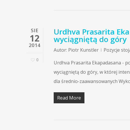
Urdhva Prasarita Eka
SIE
12
wyciągniętą do góry
2014
Autor:
Piotr Kunstler
Pozycje stoj
0
Urdhva Prasarita Ekapadasana - po
wyciągniętą do góry, w której intens
dla średnio-zaawansowanych Wyko
Read More