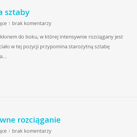
a sztaby
ące
brak komentarzy
skłonem do boku, w której intensywnie rozciągany jest
iało w tej pozycji przypomina starożytną sztabę
a.…
ywne rozciąganie
ące
brak komentarzy