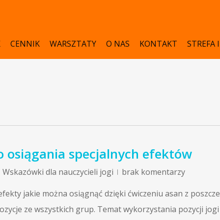
K
CENNIK
WARSZTATY
O NAS
KONTAKT
STREFA 
o osiągania specjalnych efektów
,
Wskazówki dla nauczycieli jogi
brak komentarzy
fekty jakie można osiągnąć dzięki ćwiczeniu asan z poszcz
pozycje ze wszystkich grup. Temat wykorzystania pozycji jog