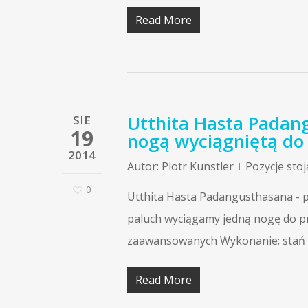
Read More
Utthita Hasta Padang
SIE
19
nogą wyciągniętą do
2014
Autor:
Piotr Kunstler
Pozycje stoj
0
Utthita Hasta Padangusthasana - po
paluch wyciągamy jedną nogę do pr
zaawansowanych Wykonanie: stań 
Read More