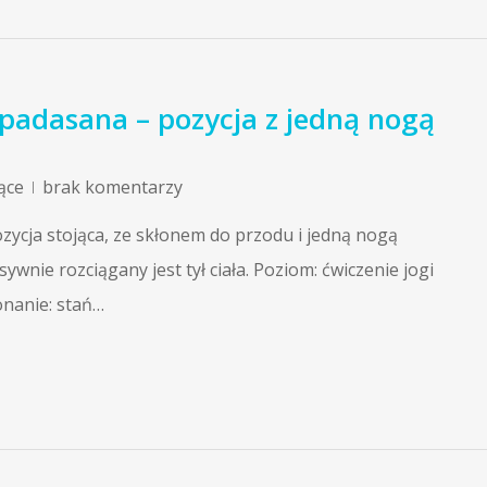
padasana – pozycja z jedną nogą
ące
brak komentarzy
zycja stojąca, ze skłonem do przodu i jedną nogą
ywnie rozciągany jest tył ciała. Poziom: ćwiczenie jogi
nanie: stań…